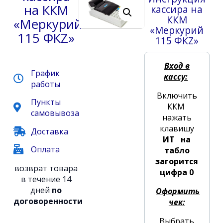
на ККМ
кассира на
ККМ
«Меркурий
«Меркурий
115 ФКZ»
115 ФКZ»
Вход в
График
кассу:
работы
Включить
Пункты
ККМ
самовывоза
нажать
клавишу
Доставка
ИТ на
Оплата
табло
загорится
возврат товара
цифра 0
в течение 14
дней
по
Оформить
договоренности
чек:
Выбрать