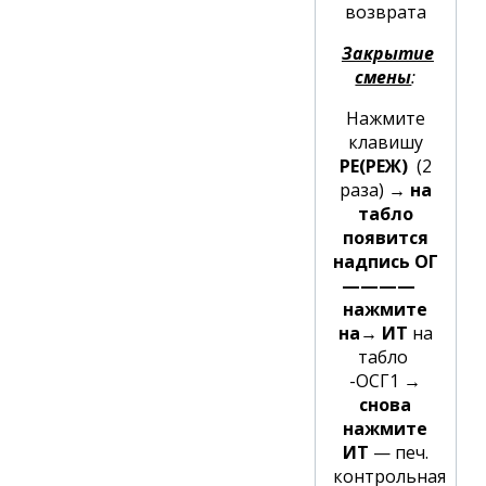
возврата
Закрытие
смены
:
Нажмите
клавишу
РЕ(РЕЖ)
(2
раза)
→ на
табло
появится
надпись ОГ
————
нажмите
на
→ ИТ
на
табло
-ОСГ1
→
снова
нажмите
ИТ
— печ.
контрольная