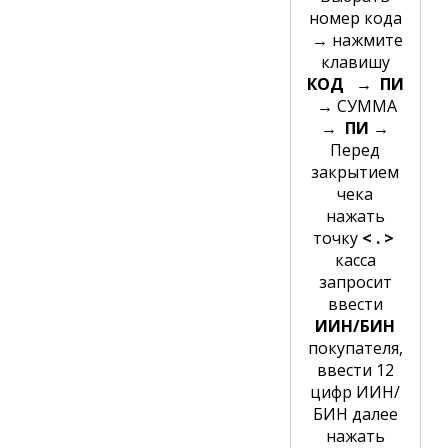
номер кода
→ нажмите
клавишу
КОД
→
ПИ
→ СУММА
→
ПИ
→
Перед
закрытием
чека
нажать
точку
< . >
касса
запросит
ввести
ИИН/БИН
покупателя,
ввести 12
цифр ИИН/
БИН далее
нажать