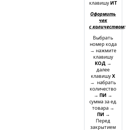
клавишу
ИТ
Оформить
чек
с количеством
:
Выбрать
номер кода
→
нажмите
клавишу
КОД →
далее
клавишу
Х
→
набрать
количество
→ ПИ →
сумма за ед.
товара
→
ПИ →
Перед
закрытием