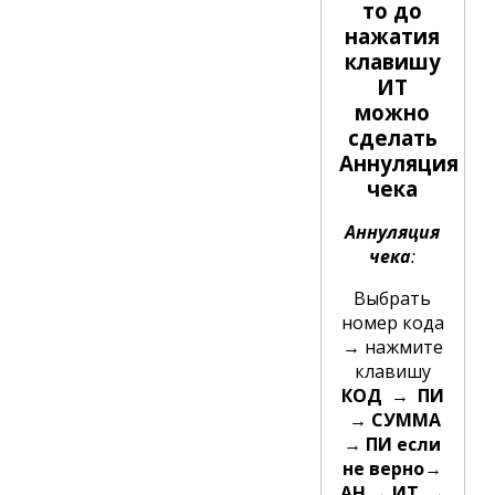
то до
нажатия
клавишу
ИТ
можно
сделать
Аннуляция
чека
Аннуляция
чека
:
Выбрать
номер кода
→
нажмите
клавишу
КОД → ПИ
→ СУММА
→ ПИ если
не верно→
АН →
ИТ →