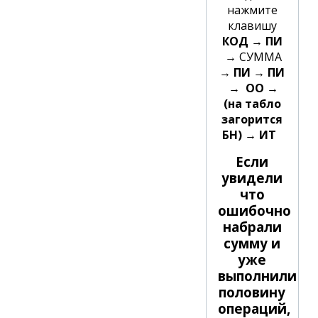
нажмите
клавишу
КОД → ПИ
→
СУММА
→ ПИ → ПИ
→ ОО
→
(на табло
загорится
БН) → ИТ
Если
увидели
что
ошибочно
набрали
сумму и
уже
выполнили
половину
операций,