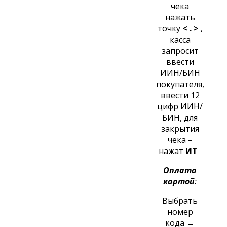
чека
нажать
точку
< . >
,
касса
запросит
ввести
ИИН/БИН
покупателя,
ввести 12
цифр ИИН/
БИН, для
закрытия
чека –
нажат
ИТ
Оплата
картой
:
Выбрать
номер
кода
→