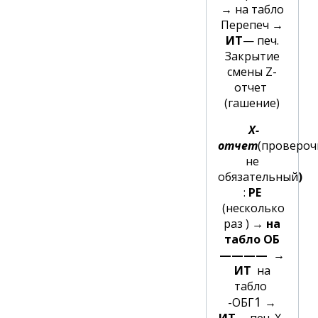
→
на табло
Перепеч
→
ИТ
— печ.
Закрытие
смены Z-
отчет
(гашение)
Х-
отчет
(проверо
не
обязательный
)
:
РЕ
(несколько
раз )
→ на
табло ОБ
————
→
ИТ
на
табло
1
-ОБГ
→